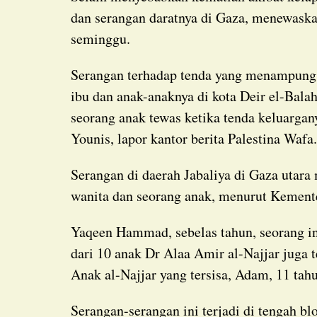
dan serangan daratnya di Gaza, menewaska
seminggu.
Serangan terhadap tenda yang menampung pengungsi di Gaza tengah menewaskan seorang
ibu dan anak-anaknya di kota Deir el-Bal
seorang anak tewas ketika tenda keluargan
Younis, lapor kantor berita Palestina Wafa
Serangan di daerah Jabaliya di Gaza utara menewaskan sedikitnya lima orang, termasuk dua
wanita dan seorang anak, menurut Kement
Yaqeen Hammad, sebelas tahun, seorang influencer media sosial yang populer, dan sembilan
dari 10 anak Dr Alaa Amir al-Najjar juga t
Anak al-Najjar yang tersisa, Adam, 11 tahun
Serangan-serangan ini terjadi di tengah blokade Israel selama hampir tiga bulan yang telah