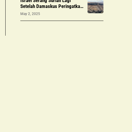
Israel Serang Suriah Lagi
Setelah Damaskus Peringatkan
Eskalasi
May 2, 2025