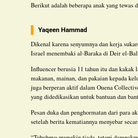
Berikut adalah beberapa anak yang tewas 
Yaqeen Hammad
Dikenal karena senyumnya dan kerja sukarelanya di Gaza, Yaqeen Hammad tewas setelah
Israel menembaki al-Baraka di Deir el-Ba
Influencer berusia 11 tahun itu dan kakak laki-lakinya, Mohamed Hammad, mendistribusikan
makanan, mainan, dan pakaian kepada kelu
juga berperan aktif dalam Ouena Collectiv
yang didedikasikan untuk bantuan dan ban
Pesan duka dan penghormatan dari para aktivis, pengikut Yaqeen, dan jurnalis membanjiri
setelah berita kematiannya menyebar secar
“Tubuhnya mungkin tiada, tetapi dampaknya tetap menjadi mercusuar kemanusiaan,” tulis