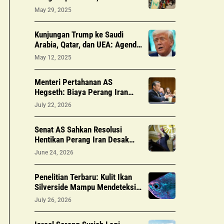
Pelanggaran Gencatan Senjata
May 29, 2025
Terus Berlanjut
Kunjungan Trump ke Saudi
Arabia, Qatar, dan UEA: Agenda
dan Dampaknya
May 12, 2025
Menteri Pertahanan AS
Hegseth: Biaya Perang Iran
Tembus 37,5 Miliar Dolar,
July 22, 2026
Minta Tambahan 67 Miliar
Dolar Lagi
Senat AS Sahkan Resolusi
Hentikan Perang Iran Desak
Trump Tarik Pasukan Tanpa
June 24, 2026
Izin Kongres
Penelitian Terbaru: Kulit Ikan
Silverside Mampu Mendeteksi
Cahaya, Bukan Sekadar
July 26, 2026
Memantulkan