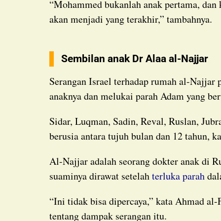
“Mohammed bukanlah anak pertama, dan ketakutan telah menjadi kepastian bahwa dia tidak
akan menjadi yang terakhir,” tambahnya.
Sembilan anak Dr Alaa al-Najjar
Serangan Israel terhadap rumah al-Najjar pada hari Jumat menewaskan sembilan dari anak-
anaknya dan melukai parah Adam yang beru
Sidar, Luqman, Sadin, Reval, Ruslan, Jubran, Eve, Rakan, dan Yahya semuanya meninggal –
berusia antara tujuh bulan dan 12 tahun, 
Al-Najjar adalah seorang dokter anak di Rumah Sakit Nasser di kota selatan, tempat
suaminya dirawat setelah
terluka parah
dal
“Ini tidak bisa dipercaya,” kata Ahmad al-Farra, kepala departemen pediatri rumah sakit,
tentang dampak serangan itu.