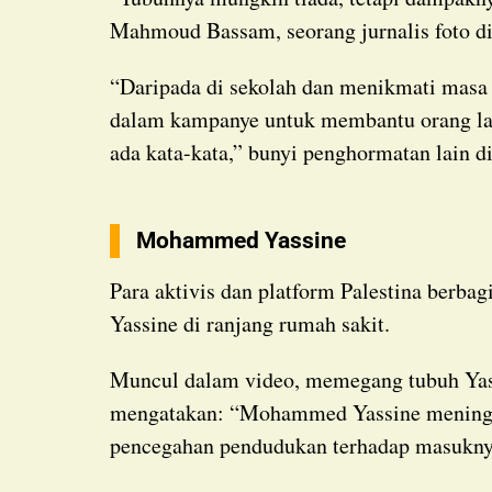
Mahmoud Bassam, seorang jurnalis foto d
“Daripada di sekolah dan menikmati masa kecilnya, dia aktif di Instagram dan berpartisipasi
dalam kampanye untuk membantu orang lain
ada kata-kata,” bunyi penghormatan lain d
Mohammed Yassine
Para aktivis dan platform Palestina berbagi di media sosial adegan menyakitkan Mohammed
Yassine di ranjang rumah sakit.
Muncul dalam video, memegang tubuh Yassine, Mahmoud Basal dari Pertahanan Sipil Gaza
mengatakan: “Mohammed Yassine meninggal
pencegahan pendudukan terhadap masukny