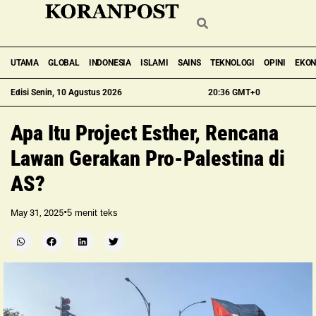
UTAMA
GLOBAL
INDONESIA
ISLAMI
SAINS
TEKNOLOGI
OPINI
EKO
Edisi Senin, 10 Agustus 2026
20:36 GMT+0
Apa Itu Project Esther, Rencana
Lawan Gerakan Pro-Palestina di
AS?
•
May 31, 2025
5
menit teks