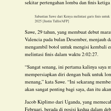
sekitar pertengahan lomba dan finis ketig
Sabastian Sawe dari Kenya melintasi garis finis unt
2025 [Justin Tallis/AFP]
Sawe, 29 tahun, yang membuat debut maraton yang memukau dengan kemenangan di
Valencia pada bulan Desember, menjauh d
mengambil botol untuk mengisi kembali en
melintasi finis dalam waktu 2:02:27.
“Sangat senang, ini pertama kalinya saya memenangkan maraton besar. Saya sudah
mempersiapkan diri dengan baik untuk lom
menang,” kata Sawe. “Ini sekarang membe
akan sangat penting bagi saya, dan itu aka
Jacob Kiplimo dari Uganda, yang memecahkan rekor dunia half-maraton pada bulan
Februari, berada di posisi kedua dalam d