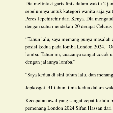
Dia melintasi garis finis dalam waktu 2 jam, 15 menit dan 50 detik, mengalahkan rekor
sebelumnya untuk kategori wanita saja yai
Peres Jepchirchir dari Kenya. Dia menga
dengan suhu mendekati 20 derajat Celcius 
“Tahun lalu, saya memang punya masalah dengan cuaca dingin,” kata Assefa, yang berada di
posisi kedua pada lomba London 2024. “Ot
lomba. Tahun ini, cuacanya sangat cocok u
dengan jalannya lomba.”
“Saya kedua di sini tahun lalu, dan menan
Jepkosgei, 31 tahun, finis kedua dalam wa
Kecepatan awal yang sangat cepat terlalu berat bagi juara bertahan maraton Olimpiade dan
pemenang London 2024 Sifan Hassan dari B