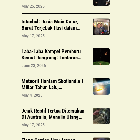
Cannes
May 25, 2025
Istanbul: Rusia Main Catur,
Barat Terjebak Ilusi dalam
Perang Ukraina
May 17, 2025
Laba-Laba Katapel Pemburu
Semut Rangrang: Lontaran
Brutal 140 G dalam Sekejap
June 23, 2026
Meteorit Hantam Skotlandia 1
Miliar Tahun Lalu,
Mempengaruhi Kehidupan Awal
May 4, 2025
di Bumi
Jejak Reptil Tertua Ditemukan
Di Australia, Menulis Ulang
Garis Waktu Evolusi
May 17, 2025