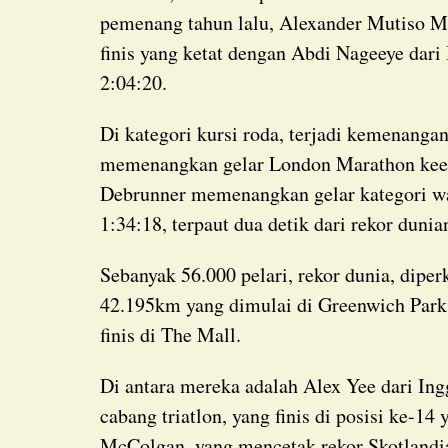
pemenang tahun lalu, Alexander Mutiso Mu
finis yang ketat dengan Abdi Nageeye dari
2:04:20.
Di kategori kursi roda, terjadi kemenangan ganda dari Swiss, dengan Marcel Hug
memenangkan gelar London Marathon keen
Debrunner memenangkan gelar kategori wa
1:34:18, terpaut dua detik dari rekor dunia
Sebanyak 56.000 pelari, rekor dunia, diperkirakan berpartisipasi dalam lomba sejauh
42.195km yang dimulai di Greenwich Park
finis di The Mall.
Di antara mereka adalah Alex Yee dari Inggris, peraih medali emas Olimpiade tahun lalu di
cabang triatlon, yang finis di posisi ke-1
McColgan, yang mencetak rekor Skotlandia