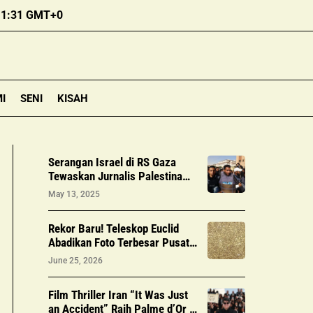
11:31 GMT+0
I
SENI
KISAH
Serangan Israel di RS Gaza
Tewaskan Jurnalis Palestina
Hassan Eslaih
May 13, 2025
Rekor Baru! Teleskop Euclid
Abadikan Foto Terbesar Pusat
Bima Sakti Dengan 60 Juta
June 25, 2026
Bintang, Bantu Pencarian
Exoplanet
Film Thriller Iran “It Was Just
an Accident” Raih Palme d’Or di