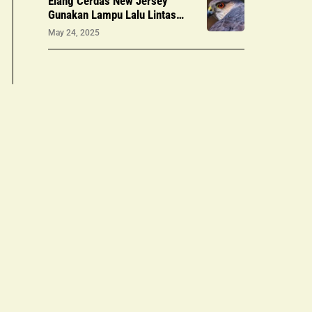
Elang Cerdas New Jersey
Gunakan Lampu Lalu Lintas
untuk Berburu: Strategi Unik di
May 24, 2025
Perkotaan