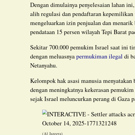
Dengan dimulainya penyelesaian lahan ini, unit Pendaftaran Tanah Israel akan mengambil
alih regulasi dan pendaftaran kepemilikan 
mengeluarkan izin penjualan dan menarik 
pendataan 15 persen wilayah Tepi Barat pa
Sekitar 700.000 pemukim Israel saat ini tinggal di Tepi Barat dan Yerusalem Timur, seiring
dengan meluasnya
permukiman ilegal
di b
Netanyahu.
Kelompok hak asasi manusia menyatakan bahwa persetujuan permukiman, bersamaan
dengan meningkatnya kekerasan pemukim te
sejak Israel meluncurkan perang di Gaza 
(Al Jazeera)