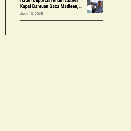
Israel Deportasi Enam Aktivis
Kapal Bantuan Gaza Madleen,
Dua Ditahan
June 13, 2025