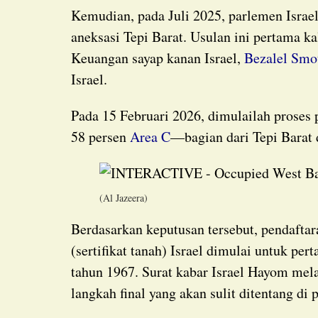
Kemudian, pada Juli 2025, parlemen Israe
aneksasi Tepi Barat. Usulan ini pertama k
Keuangan sayap kanan Israel,
Bezalel Smo
Israel.
Pada 15 Februari 2026, dimulailah proses perolehan dan pendaftaran permanen atas sekitar
58 persen
Area C
—bagian dari Tepi Barat
(Al Jazeera)
Berdasarkan keputusan tersebut, pendaftaran tanah Palestina ke dalam sistem “Tabu”
(sertifikat tanah) Israel dimulai untuk per
tahun 1967. Surat kabar Israel Hayom mel
langkah final yang akan sulit ditentang di 