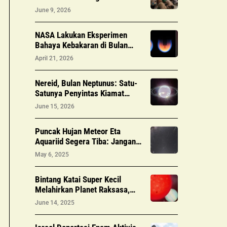
Apakah Sah? Berikut Dalil dan
June 9, 2026
Penjelasannya
NASA Lakukan Eksperimen
Bahaya Kebakaran di Bulan
untuk Misi Masa Depan
April 21, 2026
Nereid, Bulan Neptunus: Satu-
Satunya Penyintas Kiamat
Sistem Bulan
June 15, 2026
Puncak Hujan Meteor Eta
Aquariid Segera Tiba: Jangan
Lewatkan!
May 6, 2025
Bintang Katai Super Kecil
Melahirkan Planet Raksasa,
Para Ilmuwan Bingung
June 14, 2025