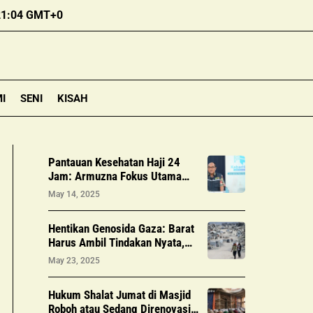
21:04 GMT+0
I
SENI
KISAH
Pantauan Kesehatan Haji 24
Jam: Armuzna Fokus Utama
Berbasis Data
May 14, 2025
Hentikan Genosida Gaza: Barat
Harus Ambil Tindakan Nyata,
Bukan Sekadar Kata-kata
May 23, 2025
Hukum Shalat Jumat di Masjid
Roboh atau Sedang Direnovasi: