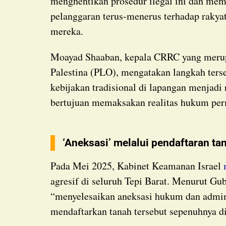
menghentikan prosedur ilegal ini dan mem
pelanggaran terus-menerus terhadap rakyat
mereka.
Moayad Shaaban, kepala CRRC yang merupakan bagian dari Organisasi Pembebasan
Palestina (PLO), mengatakan langkah ter
kebijakan tradisional di lapangan menjadi 
bertujuan memaksakan realitas hukum perm
‘Aneksasi’ melalui pendaftaran ta
Pada Mei 2025, Kabinet Keamanan Israel
agresif di seluruh Tepi Barat. Menurut Gu
“menyelesaikan aneksasi hukum dan admin
mendaftarkan tanah tersebut sepenuhnya di 