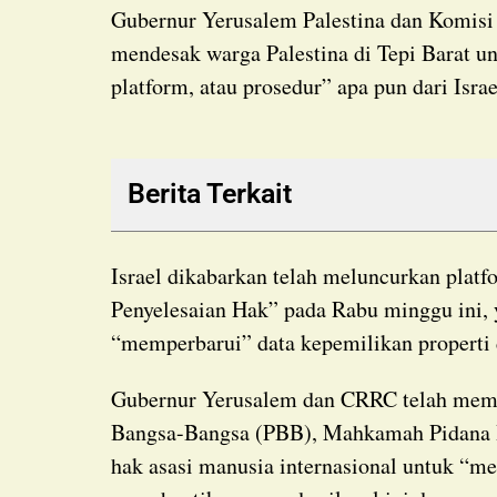
Gubernur Yerusalem Palestina dan Komisi Perlawanan Tembok dan Kolonisasi (CRRC) telah
mendesak warga Palestina di Tepi Barat u
platform, atau prosedur” apa pun dari Israe
Berita Terkait
Israel dikabarkan telah meluncurkan platform daring bernama “Pendaftaran Tanah dan
Penyelesaian Hak” pada Rabu minggu ini,
“memperbarui” data kepemilikan properti 
Gubernur Yerusalem dan CRRC telah meminta komunitas internasional, Perserikatan
Bangsa-Bangsa (PBB), Mahkamah Pidana I
hak asasi manusia internasional untuk “