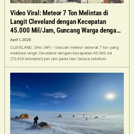
Video Viral: Meteor 7 Ton Melintas di
Langit Cleveland dengan Kecepatan
45.000 Mil/Jam, Guncang Warga dengan
Ledakan Dahsyat
April 1, 2026
CLEVELAND, Ohio (AP) – Sebuah meteor seberat 7 ton yang
melintasi langit Cleveland dengan kecepatan 45.000 mil
(72.420 kilometer) per jam pada hari Selasa sebelum