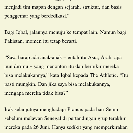
menjadi tim mapan dengan sejarah, struktur, dan basis
penggemar yang berdedikasi.”
Bagi Iqbal, jalannya menuju ke tempat lain. Namun bagi
Pakistan, momen itu tetap berarti.
“Saya harap ada anak-anak – entah itu Asia, Arab, apa
pun dirimu – yang menonton itu dan berpikir mereka
bisa melakukannya,” kata Iqbal kepada The Athletic. “Itu
pasti mungkin. Dan jika saya bisa melakukannya,
mengapa mereka tidak bisa?”
Irak selanjutnya menghadapi Prancis pada hari Senin
sebelum melawan Senegal di pertandingan grup terakhir
mereka pada 26 Juni. Hanya sedikit yang memperkirakan