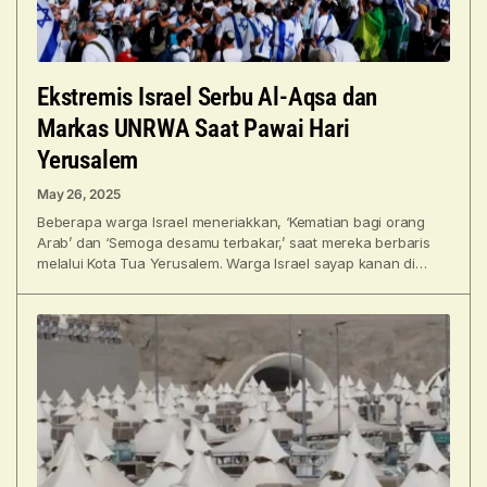
Ekstremis Israel Serbu Al-Aqsa dan
Markas UNRWA Saat Pawai Hari
Yerusalem
May 26, 2025
Beberapa warga Israel meneriakkan, ‘Kematian bagi orang
Arab’ dan ‘Semoga desamu terbakar,’ saat mereka berbaris
melalui Kota Tua Yerusalem. Warga Israel sayap kanan di
Yerusalem