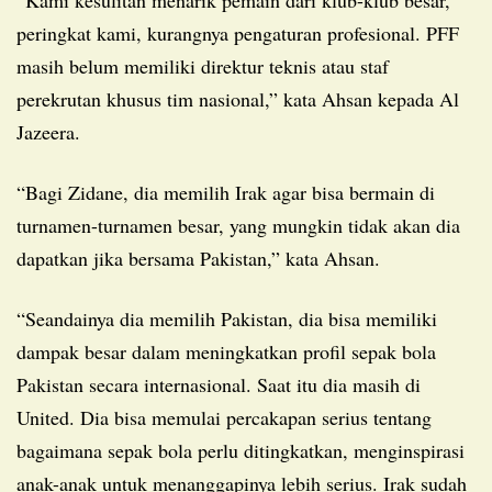
peringkat kami, kurangnya pengaturan profesional. PFF
masih belum memiliki direktur teknis atau staf
perekrutan khusus tim nasional,” kata Ahsan kepada Al
Jazeera.
“Bagi Zidane, dia memilih Irak agar bisa bermain di
turnamen-turnamen besar, yang mungkin tidak akan dia
dapatkan jika bersama Pakistan,” kata Ahsan.
“Seandainya dia memilih Pakistan, dia bisa memiliki
dampak besar dalam meningkatkan profil sepak bola
Pakistan secara internasional. Saat itu dia masih di
United. Dia bisa memulai percakapan serius tentang
bagaimana sepak bola perlu ditingkatkan, menginspirasi
anak-anak untuk menanggapinya lebih serius. Irak sudah