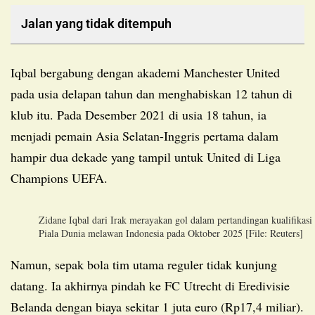
Jalan yang tidak ditempuh
Iqbal bergabung dengan akademi Manchester United
pada usia delapan tahun dan menghabiskan 12 tahun di
klub itu. Pada Desember 2021 di usia 18 tahun, ia
menjadi pemain Asia Selatan-Inggris pertama dalam
hampir dua dekade yang tampil untuk United di Liga
Champions UEFA.
Zidane Iqbal dari Irak merayakan gol dalam pertandingan kualifikasi
Piala Dunia melawan Indonesia pada Oktober 2025 [File: Reuters]
Namun, sepak bola tim utama reguler tidak kunjung
datang. Ia akhirnya pindah ke FC Utrecht di Eredivisie
Belanda dengan biaya sekitar 1 juta euro (Rp17,4 miliar).