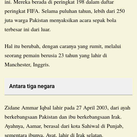
ini. Mereka berada di peringkat 198 dalam daftar
peringkat FIFA. Selama puluhan tahun, lebih dari 250
juta warga Pakistan menyaksikan acara sepak bola
terbesar ini dari luar.
Hal itu berubah, dengan caranya yang rumit, melalui
seorang pemain berusia 23 tahun yang lahir di
Manchester, Inggris.
Antara tiga negara
Zidane Ammar Iqbal lahir pada 27 April 2003, dari ayah
berkebangsaan Pakistan dan ibu berkebangsaan Irak.
Ayahnya, Aamar, berasal dari kota Sahiwal di Punjab,
sementara ibunya, Ayat, lahir di Irak selatan.