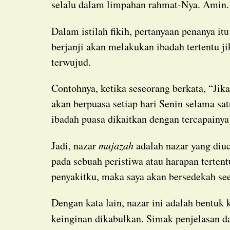
selalu dalam limpahan rahmat-Nya. Amin.
Dalam istilah fikih, pertanyaan penanya i
berjanji akan melakukan ibadah tertentu j
terwujud.
Contohnya, ketika seseorang berkata, “Jika buku yang saya tulis berhasil diterbitkan, saya
akan berpuasa setiap hari Senin selama sat
ibadah puasa dikaitkan dengan tercapainya 
Jadi, nazar
mujazah
adalah nazar yang di
pada sebuah peristiwa atau harapan terte
penyakitku, maka saya akan bersedekah se
Dengan kata lain, nazar ini adalah bentuk komitmen untuk melakukan ketaatan setelah suatu
keinginan dikabulkan. Simak penjelasan d