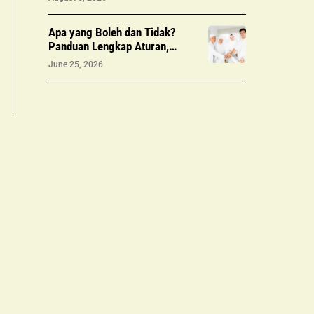
Perundungan
Apa yang Boleh dan Tidak?
Panduan Lengkap Aturan,
Larangan & Tips Penting yang
June 25, 2026
Wajib Kamu Tahu