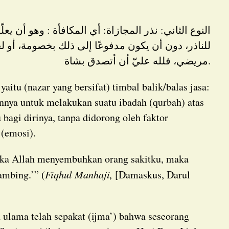
النوع الثاني: نذر المجازاة: أي المكافأة : وهو أن يعلّق التزامه بقربةٍ ما على حصول غرض
للناذر، دون أن يكون مدفوعًا إلى ذلك بخصومة، أو ل
مريضي، فلله عليّ أن أتصدق بشاة.
nya untuk melakukan suatu ibadah (qurbah) atas
 bagi dirinya, tanpa didorong oleh faktor
 (emosi).
ambing.’” (
Fiqhul Manhaji,
[Damaskus, Darul