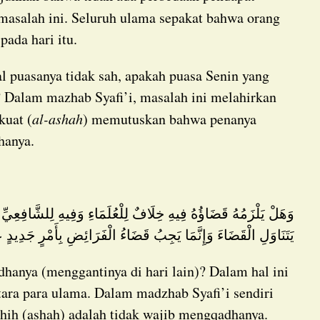
masalah ini. Seluruh ulama sepakat bahwa orang
pada hari itu.
in? Dalam mazhab Syafi’i, masalah ini melahirkan
kuat (
al-ashah
) memutuskan bahwa penanya
hanya.
وَهَلْ يَلْزَمُهُ قَضَاؤُهُ فِيهِ خِلَافٌ لِلْعُلَمَاءِ وَفِيهِ لِلشَّافِعِيِّ قَوْلَانِ أَصَحُّهُمَا لَا يَجِبُ قَضَاؤُهُ لِأَنَّ لَفْظَهُ لَمْ
يَتَنَاوَلِ الْقَضَاءَ وَإِنَّمَا يَجِبُ قَضَاءُ الْفَرَائِضِ بِأَمْرٍ جَدِيدٍ ع
ntara para ulama. Dalam madzhab Syafi’i sendiri
ahih (ashah) adalah tidak wajib mengqadhanya.