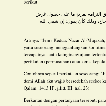
berikut:
جاج، وذلك كأن يقول: إن شفي الله
Artinya: “Jenis Kedua: Nazar Al-Mujazah, yaitu (nazar yang bersifat) timbal balik/balas jasa:
yaitu seseorang menggantungkan komitmen
tercapainya suatu keinginan/tujuan tertentu
pertikaian (permusuhan) atau keras kepala
Contohnya seperti perkataan seseorang: ‘Jika Allah menyembuhkan orang sakitku, maka
demi Allah aku wajib bersedekah seekor k
Qalam: 1413 H], jilid. III, hal. 23).
Berkaitan dengan pertanyaan tersebut, para ulama telah sepakat (ijma’) bahwa seseorang