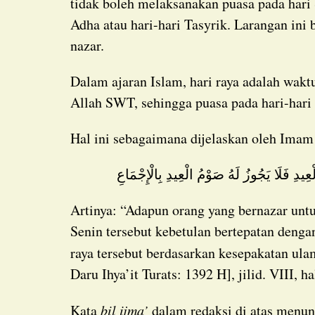
tidak boleh melaksanakan puasa pada hari 
Adha atau hari-hari Tasyrik. Larangan ini
nazar.
Dalam ajaran Islam, hari raya adalah waktu untuk bergembira, makan, dan menikmati nikmat
Allah SWT, sehingga puasa pada hari-hari 
Hal ini sebagaimana dijelaskan oleh Ima
لْعِيدِ فَلَا يَجُوزُ لَهُ صَوْمُ الْعِيدِ بِالْإِجْمَاعِ
Artinya: “Adapun orang yang bernazar untuk berpuasa pada hari Senin, misalnya, lalu hari
Senin tersebut kebetulan bertepatan dengan
raya tersebut berdasarkan kesepakatan ulam
Daru Ihya’it Turats: 1392 H], jilid. VIII, ha
Kata
bil ijma’
dalam redaksi di atas menun