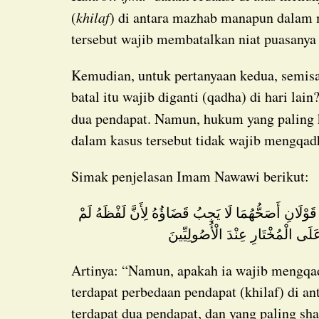
(
khilaf
) di antara mazhab manapun dalam 
tersebut wajib membatalkan niat puasanya 
Kemudian, untuk pertanyaan kedua, semisal puasanya tidak sah, apakah puasa Senin yang
batal itu wajib diganti (qadha) di hari la
dua pendapat. Namun, hukum yang paling 
dalam kasus tersebut tidak wajib mengqad
Simak penjelasan Imam Nawawi berikut:
َلَى الْمُخْتَارِ عِنْدَ الْأُصُولِيِّينَ
Artinya: “Namun, apakah ia wajib mengqadhanya (menggantinya di hari lain)? Dalam hal ini
terdapat perbedaan pendapat (khilaf) di a
terdapat dua pendapat, dan yang paling sh