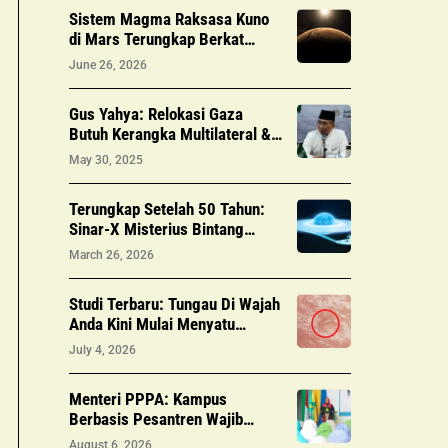
Sistem Magma Raksasa Kuno
di Mars Terungkap Berkat
Gempa dan Data InSight
June 26, 2026
Gus Yahya: Relokasi Gaza
Butuh Kerangka Multilateral &
Solusi Komprehensif
May 30, 2025
Terungkap Setelah 50 Tahun:
Sinar-X Misterius Bintang
Gamma Cassiopeia Berasal
March 26, 2026
dari Bintang Katai Putih
Pendamping
Studi Terbaru: Tungau Di Wajah
Anda Kini Mulai Menyatu
Dengan Tubuh Manusia
July 4, 2026
Menteri PPPA: Kampus
Berbasis Pesantren Wajib
Bebas dari Kekerasan dan
August 6, 2026