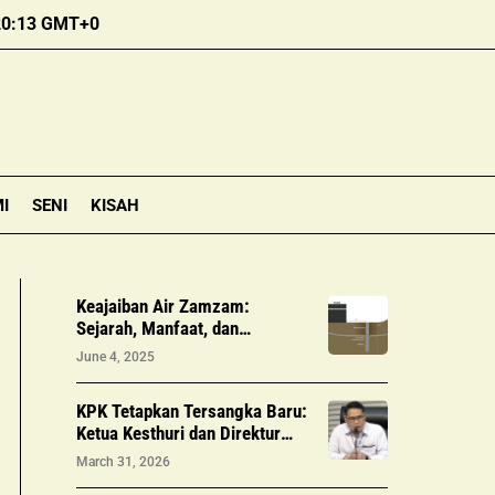
20:13 GMT+0
I
SENI
KISAH
Keajaiban Air Zamzam:
Sejarah, Manfaat, dan
Distribusi Selama Haji
June 4, 2025
KPK Tetapkan Tersangka Baru:
Ketua Kesthuri dan Direktur
Maktour Terjerat Kasus Korupsi
March 31, 2026