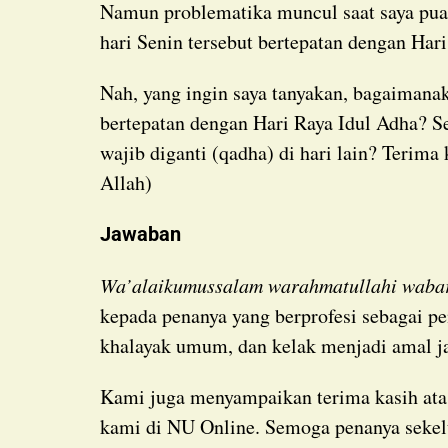
Namun problematika muncul saat saya puas
hari Senin tersebut bertepatan dengan Har
Nah, yang ingin saya tanyakan, bagaimanakah hukum puasa nazar saya yang kebetulan
bertepatan dengan Hari Raya Idul Adha? Se
wajib diganti (qadha) di hari lain? Terim
Allah)
Jawaban
Wa’alaikumussalam warahmatullahi waba
kepada penanya yang berprofesi sebagai pe
khalayak umum, dan kelak menjadi amal jar
Kami juga menyampaikan terima kasih atas kepercayaan penanya untuk bertanya kepada
kami di NU Online. Semoga penanya sekelu