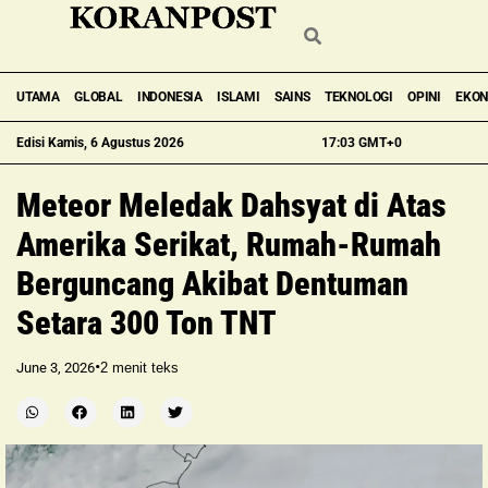
UTAMA
GLOBAL
INDONESIA
ISLAMI
SAINS
TEKNOLOGI
OPINI
EKO
Edisi Kamis, 6 Agustus 2026
17:03 GMT+0
Meteor Meledak Dahsyat di Atas
Amerika Serikat, Rumah-Rumah
Berguncang Akibat Dentuman
Setara 300 Ton TNT
•
June 3, 2026
2
menit teks