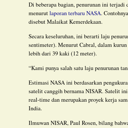
Di beberapa bagian, penurunan ini terjadi dengan rata-rata 0,78 inci (2 sentimeter) per bulan,
menurut
laporan terbaru NASA
. Contohny
disebut Malaikat Kemerdekaan.
Secara keseluruhan, ini berarti laju penurunan tanah per tahun sekitar 9,5 inci (24
sentimeter). Menurut Cabral, dalam kurun 
lebih dari 39 kaki (12 meter).
“Kami punya salah satu laju penurunan tan
Estimasi NASA ini berdasarkan pengukuran antara Oktober 2025 dan Januari 2026 oleh
satelit canggih bernama NISAR. Satelit i
real-time dan merupakan proyek kerja sam
India.
Ilmuwan NISAR, Paul Rosen, bilang bahwa dengan menangkap detail Bumi dari luar