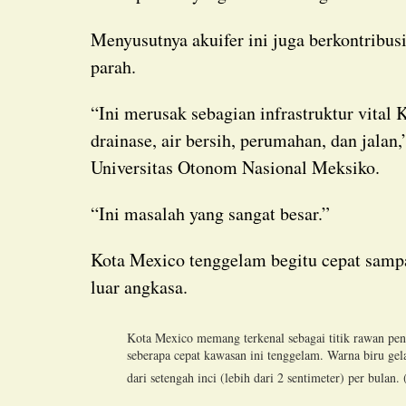
Menyusutnya akuifer ini juga berkontribu
parah.
“Ini merusak sebagian infrastruktur vital Kota Mexico, seperti kereta bawah tanah, sistem
drainase, air bersih, perumahan, dan jalan,
Universitas Otonom Nasional Meksiko.
“Ini masalah yang sangat besar.”
Kota Mexico tenggelam begitu cepat sampai-sampai penurunan tanahnya bisa terlihat dari
luar angkasa.
Kota Mexico memang terkenal sebagai titik rawan penu
seberapa cepat kawasan ini tenggelam. Warna biru gel
dari setengah inci (lebih dari 2 sentimeter) per bulan. 