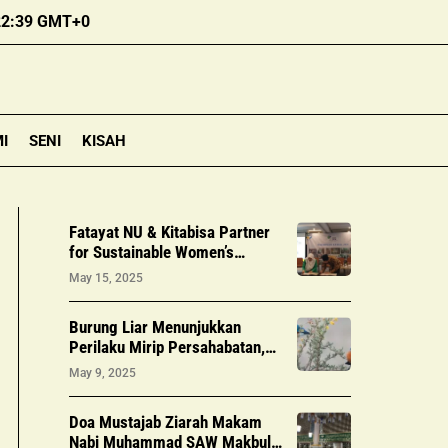
22:39 GMT+0
I
SENI
KISAH
Fatayat NU & Kitabisa Partner
for Sustainable Women’s
Healthcare
May 15, 2025
Burung Liar Menunjukkan
Perilaku Mirip Persahabatan,
Studi 20 Tahun Ungkap Fakta
May 9, 2025
Unik
Doa Mustajab Ziarah Makam
Nabi Muhammad SAW Makbul