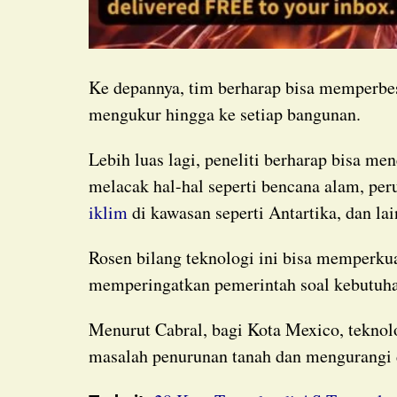
Ke depannya, tim berharap bisa memperbesar area spesifik lebih jauh lagi dan suatu hari bisa
mengukur hingga ke setiap bangunan.
Lebih luas lagi, peneliti berharap bisa menerapkan teknologi ini di seluruh dunia untuk
melacak hal-hal seperti bencana alam, pe
iklim
di kawasan seperti Antartika, dan lai
Rosen bilang teknologi ini bisa memperkuat sistem peringatan dini, memungkinkan ilmuwan
memperingatkan pemerintah soal kebutuhan
Menurut Cabral, bagi Kota Mexico, teknologi ini adalah kemajuan besar dalam mempelajari
masalah penurunan tanah dan mengurangi 