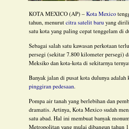
KOTA MEXICO (AP) –
Kota Mexico
tengg
tahun, menurut
citra satelit baru
yang diril
satu kota yang paling cepat tenggelam di d
Sebagai salah satu kawasan perkotaan terluas dan terpadat di dunia dengan luas 3.000 mil
persegi (sekitar 7.800 kilometer persegi) d
Meksiko dan kota-kota di sekitarnya ternya
Banyak jalan di pusat kota dulunya adalah 
pinggiran pedesaan
.
Pompa air tanah yang berlebihan dan pembangunan kota telah menyusutkan akuifer secara
dramatis. Artinya, Kota Mexico sudah men
satu abad. Hal ini membuat banyak monum
Metropolitan yang mulai dibangun tahun 15