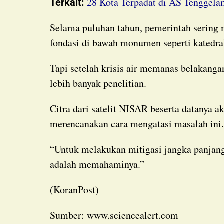
28 Kota Terpadat di AS Tenggela
Terkait:
Selama puluhan tahun, pemerintah sering mengabaikan masalah ini, selain menstabilkan
fondasi di bawah monumen seperti katedral
Tapi setelah krisis air memanas belakangan ini, Cabral bilang, para pejabat mulai mendanai
lebih banyak penelitian.
Citra dari satelit NISAR beserta datanya akan jadi kunci bagi ilmuwan dan pejabat saat
merencanakan cara mengatasi masalah ini
“Untuk melakukan mitigasi jangka panjang dari situasi ini,” kata Cabral, “langkah pertama
adalah memahaminya.”
(KoranPost)
Sumber: www.sciencealert.com