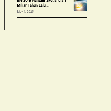
Meteorit Hantam Skotlandia 1
Miliar Tahun Lalu,
Mempengaruhi Kehidupan Awal
May 4, 2025
di Bumi