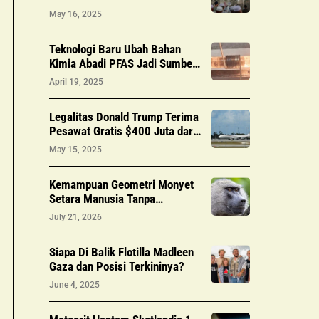
Hajat
May 16, 2025
Teknologi Baru Ubah Bahan
Kimia Abadi PFAS Jadi Sumber
Daya Berharga
April 19, 2025
Legalitas Donald Trump Terima
Pesawat Gratis $400 Juta dari
Qatar: Melanggar Konstitusi?
May 15, 2025
Kemampuan Geometri Monyet
Setara Manusia Tanpa
Pendidikan Formal, Studi
July 21, 2026
Temukan
Siapa Di Balik Flotilla Madleen
Gaza dan Posisi Terkininya?
June 4, 2025