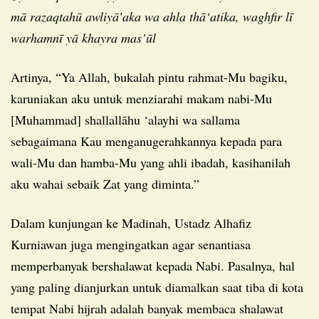
mā razaqtahū awliyā’aka wa ahla thā‘atika, waghfir lī
warhamnī yā khayra mas’ūl
Artinya, “Ya Allah, bukalah pintu rahmat-Mu bagiku,
karuniakan aku untuk menziarahi makam nabi-Mu
[Muhammad] shallallāhu ‘alayhi wa sallama
sebagaimana Kau menganugerahkannya kepada para
wali-Mu dan hamba-Mu yang ahli ibadah, kasihanilah
aku wahai sebaik Zat yang diminta.”
Dalam kunjungan ke Madinah, Ustadz Alhafiz
Kurniawan juga mengingatkan agar senantiasa
memperbanyak bershalawat kepada Nabi. Pasalnya, hal
yang paling dianjurkan untuk diamalkan saat tiba di kota
tempat Nabi hijrah adalah banyak membaca shalawat