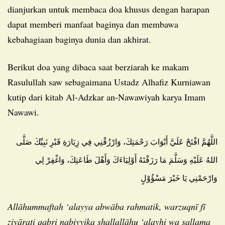
dianjurkan untuk membaca doa khusus dengan harapan
dapat memberi manfaat baginya dan membawa
kebahagiaan baginya dunia dan akhirat.
Berikut doa yang dibaca saat berziarah ke makam
Rasulullah saw sebagaimana Ustadz Alhafiz Kurniawan
kutip dari kitab Al-Adzkar an-Nawawiyah karya Imam
Nawawi.
اللَّهُمَّ افْتَحْ عَلَيَّ أَبْوَابَ رَحْمَتِكَ، وَارْزُقْنِي فِي زِيَارَةِ قَبْرِ نَبِيِّكَ صَلَّى
اللهُ عَلَيْهِ وَسَلَّمَ مَا رَزَقْتَهُ أَوْلِيَاءَكَ وَأَهْلَ طَاعَتِكَ، وَاغْفِرْ لِي
وَارْحَمْنِي يَا خَيْرَ مَسْؤُوْلٍ
Allāhummaftah ‘alayya abwāba rahmatik, warzuqnī fī
ziyārati qabri nabiyyika shallallāhu ‘alayhi wa sallama