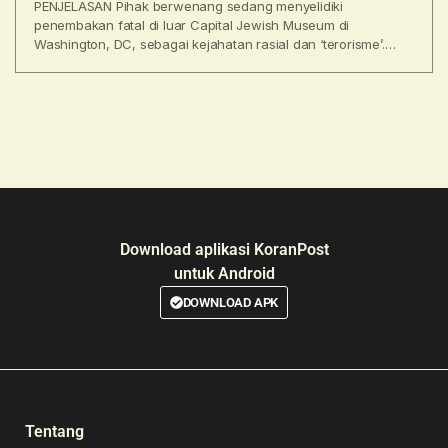
PENJELASAN Pihak berwenang sedang menyelidiki
penembakan fatal di luar Capital Jewish Museum di
Washington, DC, sebagai kejahatan rasial dan ‘terorisme’.
Oleh Maria Briceño | Politifact Diterbitkan
Download aplikasi KoranPost
untuk Android
DOWNLOAD APK
Tentang