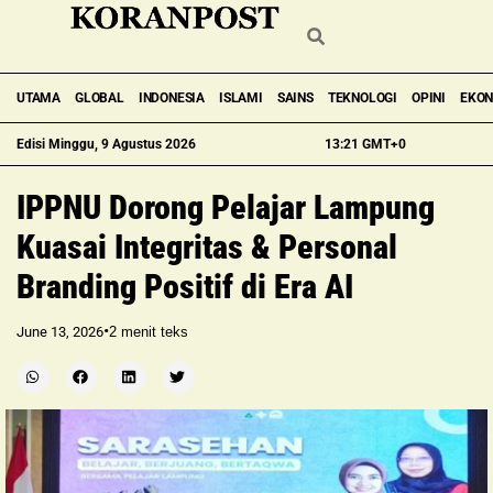
UTAMA
GLOBAL
INDONESIA
ISLAMI
SAINS
TEKNOLOGI
OPINI
EKO
Edisi Minggu, 9 Agustus 2026
13:21 GMT+0
IPPNU Dorong Pelajar Lampung
Kuasai Integritas & Personal
Branding Positif di Era AI
•
June 13, 2026
2
menit teks