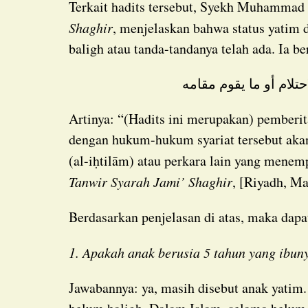
Terkait hadits tersebut, Syekh Muhammad
Shaghir
, menjelaskan bahwa status yatim 
baligh atau tanda-tandanya telah ada. Ia be
حتلام أو ما يقوم مقامه
Artinya: “(Hadits ini merupakan) pemberitahuan bahwasanya status anak yatim yang terikat
dengan hukum-hukum syariat tersebut akan
(al-iḥtilām) atau perkara lain yang menem
Tanwir Syarah Jami’ Shaghir
, [Riyadh, Ma
Berdasarkan penjelasan di atas, maka dap
1. Apakah anak berusia 5 tahun yang ibu
Jawabannya: ya, masih disebut anak yatim. Karena anak tersebut baru berusia 5 tahun dan