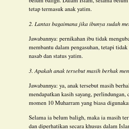
belum baligh. Dalam Islam, selama belum 
tetap termasuk anak yatim.
2. Lantas bagaimana jika ibunya sudah me
Jawabannya: pernikahan ibu tidak mengubah status yatim sang anak. Ayah tiri hanya
membantu dalam pengasuhan, tetapi tidak
nasab dan status yatim.
3. Apakah anak tersebut masih berhak me
Jawabannya: ya, anak tersebut masih berhak menerima santunan. Ia tetap berhak
mendapatkan kasih sayang, perlindungan, 
momen 10 Muharram yang biasa digunakan
Selama ia belum baligh, maka ia masih termasuk kelompok yang dianjurkan untuk disayangi
dan diperhatikan secara khusus dalam Isla