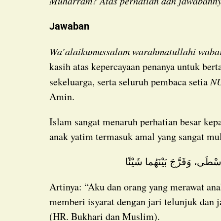
Muharram? Atas perhatian dan jawabannya
Jawaban
Wa’alaikumussalam warahmatullahi waba
kasih atas kepercayaan penanya untuk ber
sekeluarga, serta seluruh pembaca setia
NU
Amin.
Islam sangat menaruh perhatian besar kepada anak yatim. Bahkan, menyayangi dan mengurus
anak yatim termasuk amal yang sangat mu
ْوُسْطَى، وَفَرَّجَ بَيْنَهُما شَيْئًا
Artinya: “Aku dan orang yang merawat anak yatim seperti ini dalam surga.” Kemudian Nabi
memberi isyarat dengan jari telunjuk dan j
(HR. Bukhari dan Muslim).