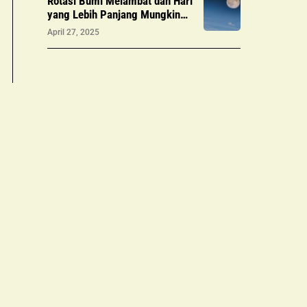
Rotasi Bumi Melambat dan Hari
yang Lebih Panjang Mungkin
Ciptakan Oksigen
April 27, 2025