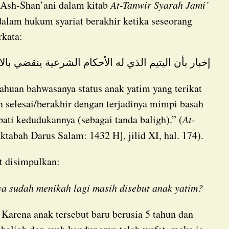
 Ash-Shan’ani dalam kitab
At-Tanwir Syarah Jami’
dalam hukum syariat berakhir ketika seseorang
rkata:
إخبار بأن اليتيم الذي له الأحكام الشرعية ينقضي بالا
 selesai/berakhir dengan terjadinya mimpi basah
pati kedudukannya (sebagai tanda baligh).” (
At-
ktabah Darus Salam: 1432 H], jilid XI, hal. 174).
at disimpulkan:
nya sudah menikah lagi masih disebut anak yatim?