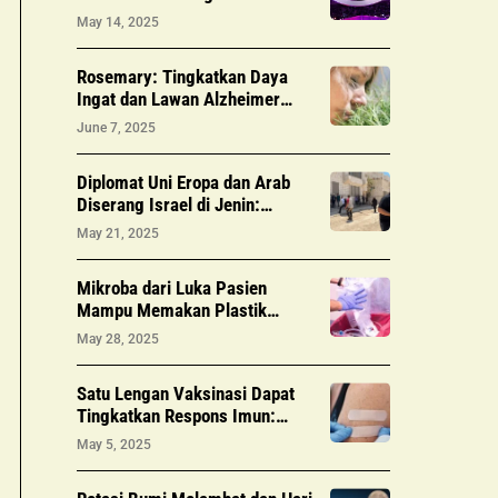
Bangun Zona AI di Arab Saudi
May 14, 2025
Senilai $5 Miliar
Rosemary: Tingkatkan Daya
Ingat dan Lawan Alzheimer
Secara Alami
June 7, 2025
Diplomat Uni Eropa dan Arab
Diserang Israel di Jenin:
Kecaman dan Seruan
May 21, 2025
Investigasi
Mikroba dari Luka Pasien
Mampu Memakan Plastik
Medis Rumah Sakit
May 28, 2025
Satu Lengan Vaksinasi Dapat
Tingkatkan Respons Imun:
Studi Terbaru
May 5, 2025