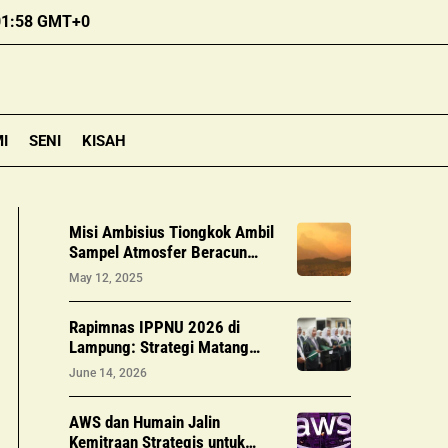
01:58 GMT+0
I
SENI
KISAH
Misi Ambisius Tiongkok Ambil
Sampel Atmosfer Beracun
Venus
May 12, 2025
Rapimnas IPPNU 2026 di
Lampung: Strategi Matang
Konsolidasi Jelang Kongres, Ini
June 14, 2026
Hasilnya
AWS dan Humain Jalin
Kemitraan Strategis untuk