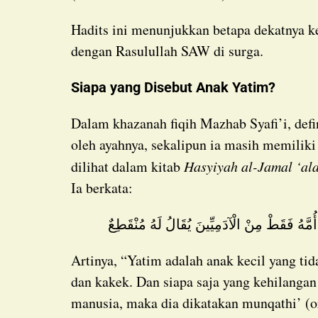
Hadits ini menunjukkan betapa dekatnya kedudukan orang yang peduli terhadap anak yatim
dengan Rasulullah SAW di surga.
Siapa yang Disebut Anak Yatim?
Dalam khazanah fiqih Mazhab Syafi’i, definisi yatim adalah anak kecil yang ditinggal wafat
oleh ayahnya, sekalipun ia masih memiliki
dilihat dalam kitab
Hasyiyah al-Jamal ‘al
Ia berkata:
 أُمَّهُ فَقَطْ مِنْ الْآدَمِيِّينَ يُقَالُ لَهُ مُنْقَطِعٌ
Artinya, “Yatim adalah anak kecil yang tidak memiliki ayah (wafat), sekalipun memiliki ibu
dan kakek. Dan siapa saja yang kehilangan 
manusia, maka dia dikatakan munqathi’ (o