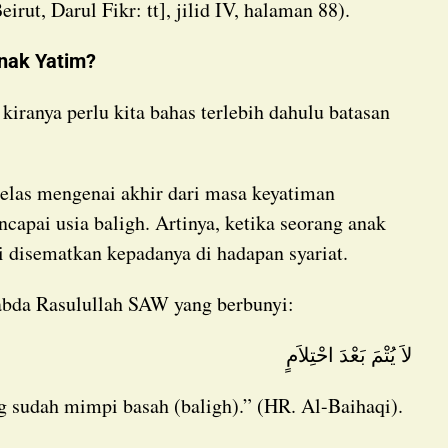
Beirut, Darul Fikr: tt], jilid IV, halaman 88).
Anak Yatim?
capai usia baligh. Artinya, ketika seorang anak
gi disematkan kepadanya di hadapan syariat.
sabda Rasulullah SAW yang berbunyi:
لاَ يُتْمَ بَعْدَ احْتِلاَمٍ
ng sudah mimpi basah (baligh).” (HR. Al-Baihaqi).