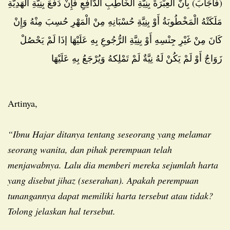
(فَأَجَابَ) بِأَنَّ الْعِبْرَةَ بِنِيَّةِ الْخَاطِبِ الدَّافِعِ فَإِنْ دَفَعَ بِنِيَّةِ الْهَدِيَّةِ
مَلَكَتْهُ الْمَخْطُوبَةُ أَوْ بِنِيَّةِ حُسْبَانِهِ مِنْ الْمَهْرِ حُسِبَ مِنْهُ وَإِنْ
كَانَ مِنْ غَيْرِ جِنْسِهِ أَوْ بِنِيَّةِ الرُّجُوعِ بِهِ عَلَيْهَا إذَا لَمْ يَحْصُلْ
زَوَاجٌ أَوْ لَمْ يَكُنْ لَهُ نِيَّةٌ لَمْ تَمْلِكهُ وَيُرْجَعُ بِهِ عَلَيْهَا
Artinya,
“Ibnu Hajar ditanya tentang seseorang yang melamar
seorang wanita, dan pihak perempuan telah
menjawabnya. Lalu dia memberi mereka sejumlah harta
yang disebut jihaz (seserahan). Apakah perempuan
tunangannya dapat memiliki harta tersebut atau tidak?
Tolong jelaskan hal tersebut.