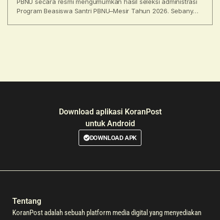
PBNU secara resmi mengumumkan hasil seleksi administrasi
Program Beasiswa Santri PBNU–Mesir Tahun 2026. Sebanyak
137 santri dari
Download aplikasi KoranPost
untuk Android
DOWNLOAD APK
Tentang
KoranPost adalah sebuah platform media digital yang menyediakan