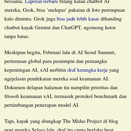
bersama.
Laporan terbaru
bilang kalau chatbot AI
mereka, Grok, bisa ‘melepas’ pakaian di foto perempuan
kalo diminta. Grok juga
bisa jauh lebih kasar
dibanding
chatbot kayak Gemini dan ChatGPT, ngomong kotor
tanpa batas.
Meskipun begitu, Februari lalu di AI Seoul Summit,
pertemuan global para pemimpin dan pemangku
kepentingan AI, xAI nerbitin
draf kerangka kerja
yang
ngejelasin pendekatan mereka soal keamanan AI.
Dokumen delapan halaman itu nampilin prioritas dan
filosofi keamanan xAI, termasuk protokol benchmark dan
pertimbangan penerapan model AI.
Tapi, kayak yang diungkap The Midas Project di blog
post mereka Selasa lalu, draf itu cuma berlaku buat