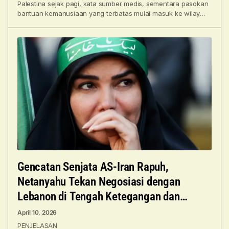
Palestina sejak pagi, kata sumber medis, sementara pasokan
bantuan kemanusiaan yang terbatas mulai masuk ke wilayah
Palestina
Gencatan Senjata AS-Iran Rapuh,
Netanyahu Tekan Negosiasi dengan
Lebanon di Tengah Ketegangan dan
Serangan Mematikan
April 10, 2026
PENJELASAN