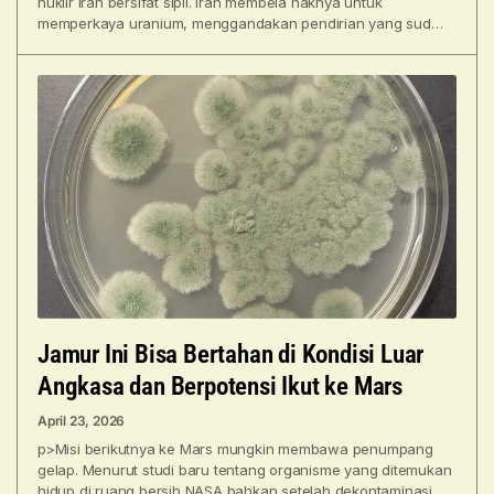
nuklir Iran bersifat sipil. Iran membela haknya untuk
memperkaya uranium, menggandakan pendirian yang sudah
lama dipegang saat putaran
Jamur Ini Bisa Bertahan di Kondisi Luar
Angkasa dan Berpotensi Ikut ke Mars
April 23, 2026
p>Misi berikutnya ke Mars mungkin membawa penumpang
gelap. Menurut studi baru tentang organisme yang ditemukan
hidup di ruang bersih NASA bahkan setelah dekontaminasi,