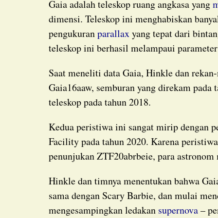
Gaia adalah teleskop ruang angkasa yang
m
dimensi. Teleskop ini menghabiskan bany
pengukuran
parallax
yang tepat dari binta
teleskop ini berhasil melampaui parameter
Saat meneliti data Gaia, Hinkle dan rekan-rekannya menemukan dua peristiwa aneh:
Gaia16aaw, semburan yang direkam pada t
teleskop pada tahun 2018.
Kedua peristiwa ini sangat mirip dengan peristiwa yang direkam oleh Zwicky Transient
Facility pada tahun 2020. Karena peristiwa 
penunjukan ZTF20abrbeie, para astronom 
Hinkle dan timnya menentukan bahwa Gaia16aaw dan Gaia18cdj adalah jenis peristiwa yang
sama dengan Scary Barbie, dan mulai men
mengesampingkan ledakan
supernova
– per