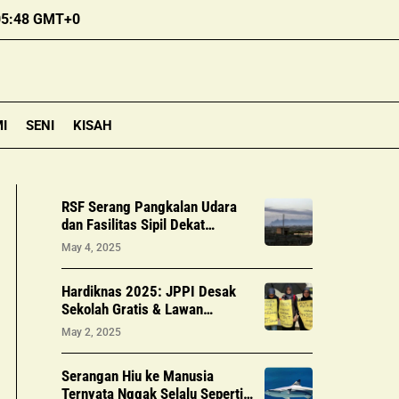
05:48 GMT+0
I
SENI
KISAH
RSF Serang Pangkalan Udara
dan Fasilitas Sipil Dekat
Bandara Port Sudan dengan
May 4, 2025
Drone
Hardiknas 2025: JPPI Desak
Sekolah Gratis & Lawan
Komersialisasi Pendidikan
May 2, 2025
Serangan Hiu ke Manusia
Ternyata Nggak Selalu Seperti