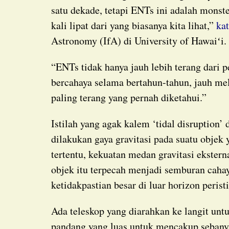
satu dekade, tetapi ENTs ini adalah mons
kali lipat dari yang biasanya kita lihat,”
ka
Astronomy (IfA) di University of Hawaiʻi.
“ENTs tidak hanya jauh lebih terang dari peristiwa tidal disruption biasa, tetapi juga tetap
bercahaya selama bertahun-tahun, jauh me
paling terang yang pernah diketahui.”
Istilah yang agak kalem ‘tidal disruption’ digunakan untuk menggambarkan apa yang
dilakukan gaya gravitasi pada suatu objek 
tertentu, kekuatan medan gravitasi ekster
objek itu terpecah menjadi semburan cahay
ketidakpastian besar di luar horizon peris
Ada teleskop yang diarahkan ke langit un
pandang yang luas untuk mencakup sebany