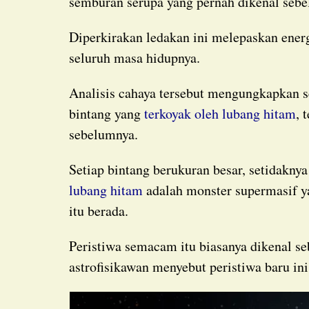
semburan serupa yang pernah dikenal seb
Diperkirakan ledakan ini melepaskan energi sebanyak 100 Matahari selama gabungan
seluruh masa hidupnya.
Analisis cahaya tersebut mengungkapkan sesuatu yang baru sekaligus familiar: bintang-
bintang yang
terkoyak oleh lubang hitam
, 
sebelumnya.
Setiap bintang berukuran besar, setidaknya
lubang hitam
adalah monster supermasif ya
itu berada.
Peristiwa semacam itu biasanya dikenal s
astrofisikawan menyebut peristiwa baru ini