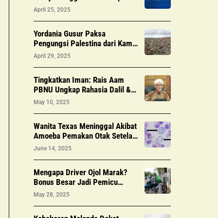
yang Dikira, Kata Ilmuwan
April 25, 2025
Yordania Gusur Paksa
Pengungsi Palestina dari Kamp
Informal: Laporan HRW
April 29, 2025
Tingkatkan Iman: Rais Aam
PBNU Ungkap Rahasia Dalil &
Tafakkur
May 10, 2025
Wanita Texas Meninggal Akibat
Amoeba Pemakan Otak Setelah
Membilas Hidung
June 14, 2025
Mengapa Driver Ojol Marak?
Bonus Besar Jadi Pemicu
Utama
May 28, 2025