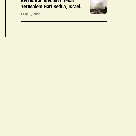
Kebakaran Melanda Dekat
Yerusalem Hari Kedua, Israel
Tangkap Tersangka
May 1, 2025
Pembakaran