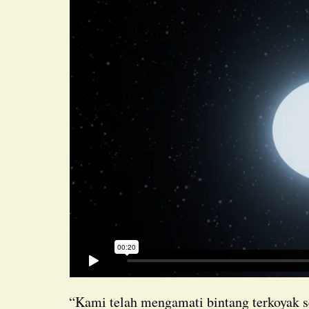
“Kami telah mengamati bintang terkoyak sebagai peristiwa tidal disruption selama lebih dari