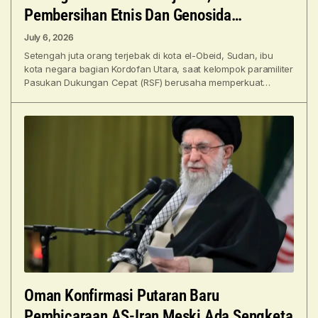
Pembersihan Etnis Dan Genosida
Membayangi
July 6, 2026
Setengah juta orang terjebak di kota el-Obeid, Sudan, ibu
kota negara bagian Kordofan Utara, saat kelompok paramiliter
Pasukan Dukungan Cepat (RSF) berusaha memperkuat
dominasinya di
Oman Konfirmasi Putaran Baru
Pembicaraan AS-Iran Meski Ada Sengketa