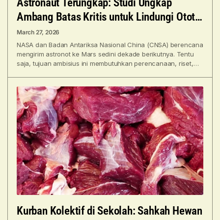
Astronaut Terungkap: Studi Ungkap
Ambang Batas Kritis untuk Lindungi Otot
Manusia
March 27, 2026
NASA dan Badan Antariksa Nasional China (CNSA) berencana
mengirim astronot ke Mars sedini dekade berikutnya. Tentu
saja, tujuan ambisius ini membutuhkan perencanaan, riset,
serta antisipasi
Kurban Kolektif di Sekolah: Sahkah Hewan