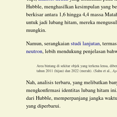
Hubble, menghasilkan kesimpulan yang be
berkisar antara 1,6 hingga 4,4 massa Mata
untuk jadi lubang hitam, mereka mengusu
mungkin.
Namun, serangkaian
studi lanjutan
, terma
neutron
, lebih mendukung penjelasan bahw
Area bintang di sekitar objek yang terkena lensa, dibe
tahun 2011 (hijau) dan 2022 (merah). (Sahu et al.,
Ap
Nah, analisis terbaru, yang melibatkan banyak ilmuwan dari studi awal, secara gamblang
mengkonfirmasi identitas lubang hitam in
dari Hubble, memperpanjang jangka waktu
yang diperbarui.