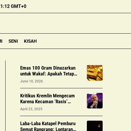
21:12 GMT+0
I
SENI
KISAH
Emas 100 Gram Dinazarkan
untuk Wakaf: Apakah Tetap
Wajib Zakat? Ini Hukum
June 10, 2026
Lengkapnya!
Kritikus Kremlin Mengecam
Karena Kecaman ‘Rasis’
Terhadap Minoritas yang
April 23, 2025
Berjuang untuk Rusia | Berita
Perang Rusia-Ukraina
Laba-Laba Katapel Pemburu
Semut Rangrang: Lontaran