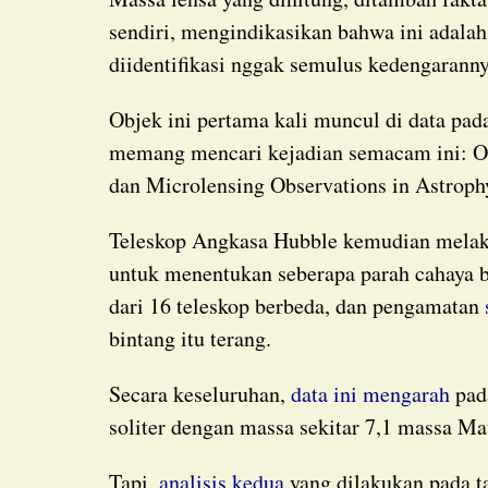
sendiri, mengindikasikan bahwa ini adalah
diidentifikasi nggak semulus kedengaranny
Objek ini pertama kali muncul di data pada tahun 2011, dari dua survei berbeda yang
memang mencari kejadian semacam ini: Op
dan Microlensing Observations in Astrop
Teleskop Angkasa Hubble kemudian melakukan delapan pengamatan selama enam tahun
untuk menentukan seberapa parah cahaya bi
dari 16 teleskop berbeda, dan pengamatan
bintang itu terang.
Secara keseluruhan,
data ini mengarah
pad
soliter dengan massa sekitar 7,1 massa Mat
Tapi,
analisis kedua
yang dilakukan pada t