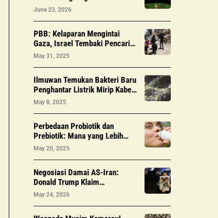
Brutal 140 G dalam Sekejap
June 23, 2026
PBB: Kelaparan Mengintai
Gaza, Israel Tembaki Pencari
Bantuan Makanan
May 31, 2025
Ilmuwan Temukan Bakteri Baru
Penghantar Listrik Mirip Kabel:
Potensi Bio-Elektronik Masa
May 8, 2025
Depan
Perbedaan Probiotik dan
Prebiotik: Mana yang Lebih
Penting Untuk Mikrobioma
May 20, 2025
Sehat?
Negosiasi Damai AS-Iran:
Donald Trump Klaim
Kesepakatan Selat Hormuz
May 24, 2026
Mencapai Titik Terang