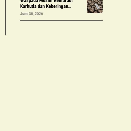
Waspada Musim Kemarau!
Karhutla dan Kekeringan
Meluas di Sejumlah Wilayah, Ini
June 30, 2026
Data & Antisipasinya