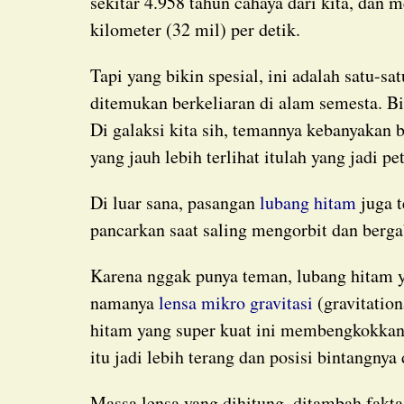
sekitar 4.958 tahun cahaya dari kita, dan 
kilometer (32 mil) per detik.
Tapi yang bikin spesial, ini adalah satu-satunya lubang hitam soliter yang terverifikasi dan
ditemukan berkeliaran di alam semesta. Bi
Di galaksi kita sih, temannya kebanyakan 
yang jauh lebih terlihat itulah yang jadi 
Di luar sana, pasangan
lubang hitam
juga t
pancarkan saat saling mengorbit dan berg
Karena nggak punya teman, lubang hitam yang satu ini menampakkan diri dengan cara lain,
namanya
lensa mikro gravitasi
(gravitation
hitam yang super kuat ini membengkokkan 
itu jadi lebih terang dan posisi bintangnya
Massa lensa yang dihitung, ditambah fakta bahwa objek ini nggak memancarkan cahaya