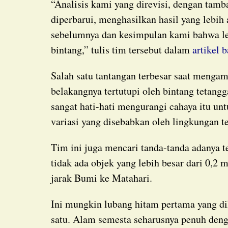
“Analisis kami yang direvisi, dengan tambahan pengamatan Hubble dan fotometri yang
diperbarui, menghasilkan hasil yang lebih
sebelumnya dan kesimpulan kami bahwa le
bintang,” tulis tim tersebut dalam
artikel 
Salah satu tantangan terbesar saat mengamati lensa ini adalah cahaya dari bintang di
belakangnya tertutupi oleh bintang tetang
sangat hati-hati mengurangi cahaya itu u
variasi yang disebabkan oleh lingkungan te
Tim ini juga mencari tanda-tanda adanya teman atau pendamping, dan menemukan bahwa
tidak ada objek yang lebih besar dari 0,2 
jarak Bumi ke Matahari.
Ini mungkin lubang hitam pertama yang dikonfirmasi sendirian, tapi bukan berarti cuma ada
satu. Alam semesta seharusnya penuh denga