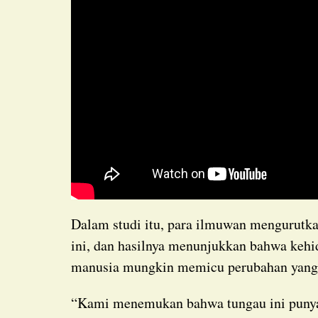
Dalam studi itu, para ilmuwan mengurutkan genom makhluk kecil yang ada di mana-mana
ini, dan hasilnya menunjukkan bahwa keh
manusia mungkin memicu perubahan yang n
“Kami menemukan bahwa tungau ini punya susunan gen bagian tubuh yang berbeda dari