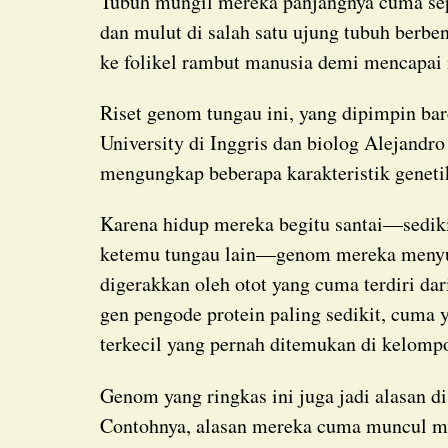
Tubuh mungil mereka panjangnya cuma sepertiga milimeter, dengan sekumpulan kaki kecil
dan mulut di salah satu ujung tubuh berb
ke folikel rambut manusia demi mencapai 
Riset genom tungau ini, yang dipimpin bareng oleh ahli genetika Gilbert Smith dari Bangor
University di Inggris dan biolog Alejandr
mengungkap beberapa karakteristik genet
Karena hidup mereka begitu santai—sedikit ancaman alami, minim persaingan, dan jarang
ketemu tungau lain—genom mereka menyusu
digerakkan oleh otot yang cuma terdiri dar
gen pengode protein paling sedikit, cuma 
terkecil yang pernah ditemukan di kelompok
Genom yang ringkas ini juga jadi alasan 
Contohnya, alasan mereka cuma muncul mal