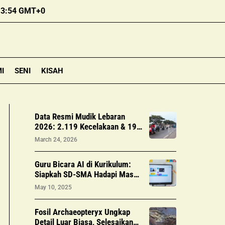
13:54 GMT+0
I
SENI
KISAH
Data Resmi Mudik Lebaran
2026: 2.119 Kecelakaan & 190
Korban Meninggal Dunia
March 24, 2026
Guru Bicara AI di Kurikulum:
Siapkah SD-SMA Hadapi Masa
Depan?
May 10, 2025
Fosil Archaeopteryx Ungkap
Detail Luar Biasa, Selesaikan