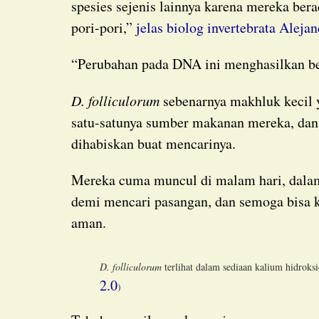
spesies sejenis lainnya karena mereka ber
pori-pori,”
jelas biolog invertebrata Alejan
“Perubahan pada DNA ini menghasilkan be
D. folliculorum
sebenarnya makhluk kecil
satu-satunya sumber makanan mereka, dan
dihabiskan buat mencarinya.
Mereka cuma muncul di malam hari, dalam gelap, buat merayap pelan banget melintasi kulit
demi mencari pasangan, dan semoga bisa k
aman.
D. folliculorum
terlihat dalam sediaan kalium hidroksi
2.0
)