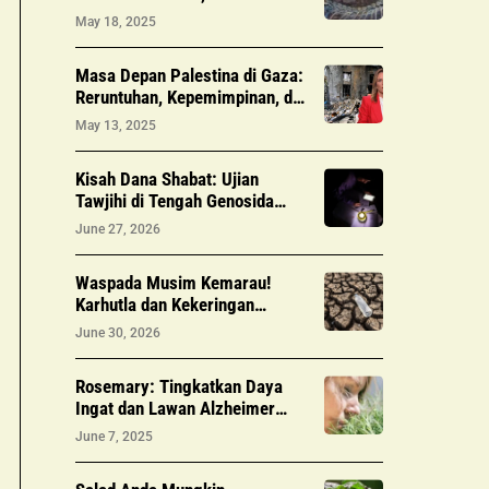
Perdebatan Penerbangan
May 18, 2025
Masa Depan Palestina di Gaza:
Reruntuhan, Kepemimpinan, dan
Harapan
May 13, 2025
Kisah Dana Shabat: Ujian
Tawjihi di Tengah Genosida
Gaza, Berjuang Demi Mimpi
June 27, 2026
Sang Ibu
Waspada Musim Kemarau!
Karhutla dan Kekeringan
Meluas di Sejumlah Wilayah, Ini
June 30, 2026
Data & Antisipasinya
Rosemary: Tingkatkan Daya
Ingat dan Lawan Alzheimer
Secara Alami
June 7, 2025