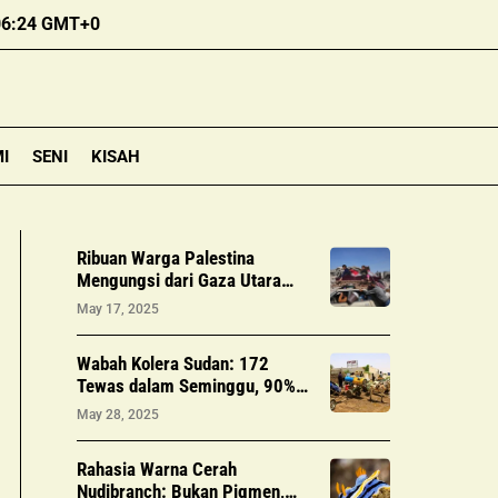
06:24 GMT+0
I
SENI
KISAH
Ribuan Warga Palestina
Mengungsi dari Gaza Utara
Akibat Serangan Israel yang
May 17, 2025
Makin Intensif
Wabah Kolera Sudan: 172
Tewas dalam Seminggu, 90%
Kasus di Khartoum
May 28, 2025
Rahasia Warna Cerah
Nudibranch: Bukan Pigmen,