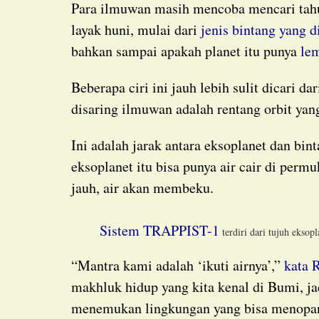
Para ilmuwan masih mencoba mencari tahu karakteristik yang memungkinkan sebuah planet
layak huni, mulai dari
jenis bintang yang d
bahkan sampai apakah planet itu punya
le
Beberapa ciri ini jauh lebih sulit dicari daripada yang lain, tapi hal pertama yang biasanya
disaring ilmuwan adalah rentang orbit yang
Ini adalah jarak antara eksoplanet dan bintang induknya, krusial untuk menentukan apakah
eksoplanet itu bisa punya air cair di permu
jauh, air akan membeku.
Sistem TRAPPIST-1
terdiri dari tujuh eksop
“Mantra kami adalah ‘ikuti airnya’,”
kata 
makhluk hidup yang kita kenal di Bumi, jad
menemukan lingkungan yang bisa menopa