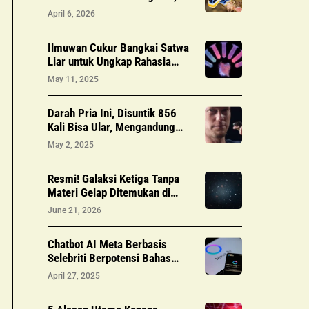
Tapi Struktur Kristal Nano di
April 6, 2026
Kulit
Ilmuwan Cukur Bangkai Satwa
Liar untuk Ungkap Rahasia
Mamalia Bercahaya dalam
May 11, 2025
Gelap
Darah Pria Ini, Disuntik 856
Kali Bisa Ular, Mengandung
Antibodi Penangkal Racun
May 2, 2025
Universal
Resmi! Galaksi Ketiga Tanpa
Materi Gelap Ditemukan di
Jejak Kosmik Aneh, Misteri
June 21, 2026
Mulai Terpecahkan
Chatbot AI Meta Berbasis
Selebriti Berpotensi Bahas
Seks dengan Anak-anak
April 27, 2025