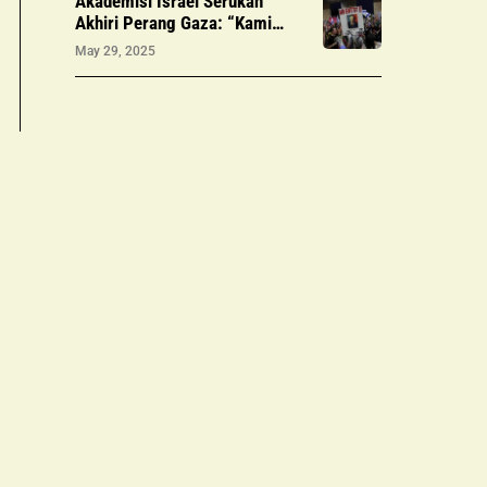
Akademisi Israel Serukan
Akhiri Perang Gaza: “Kami
Tidak Bisa Mengatakan Tidak
May 29, 2025
Tahu”