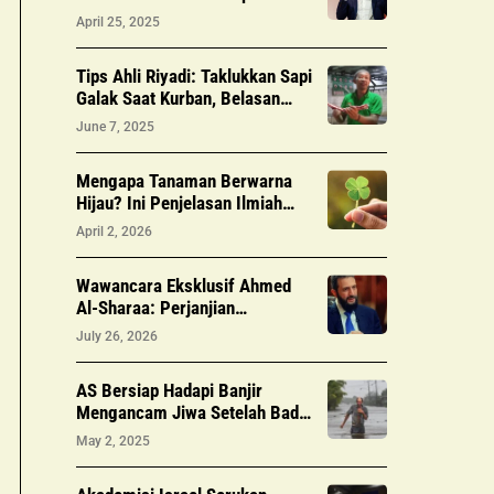
2027
April 25, 2025
Tips Ahli Riyadi: Taklukkan Sapi
Galak Saat Kurban, Belasan
Tahun Berpengalaman!
June 7, 2025
Mengapa Tanaman Berwarna
Hijau? Ini Penjelasan Ilmiah
yang Benar Tentang Klorofil
April 2, 2026
Wawancara Eksklusif Ahmed
Al-Sharaa: Perjanjian
Keamanan dengan Israel, Krisis
July 26, 2026
Lebanon, Dan Masa Depan
Suriah
AS Bersiap Hadapi Banjir
Mengancam Jiwa Setelah Badai
Mematikan
May 2, 2025