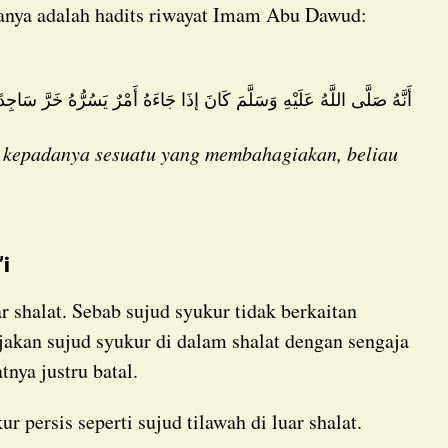
taranya adalah hadits riwayat Imam Abu Dawud:
أَنَّهُ صَلَّى اللَّهُ عَلَيْهِ وَسَلَّمَ كَانَ إذَا جَاءَهُ أَمْرٌ يَسُرُّهُ خَرَّ سَاجِدً
 kepadanya sesuatu yang membahagiakan, beliau
’i
jakan sujud syukur di dalam shalat dengan sengaja
nya justru batal.