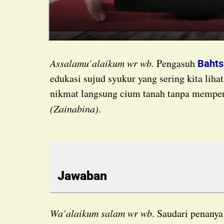
Assalamu’alaikum wr wb.
Pengasuh
Bahts
edukasi sujud syukur yang sering kita lih
nikmat langsung cium tanah tanpa memperh
(Zainabina)
.
Jawaban
Wa’alaikum salam wr wb
. Saudari penany