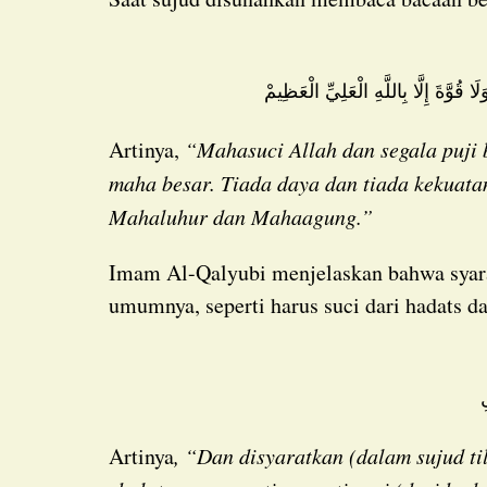
 قُوَّةَ إِلَّا بِاللَّهِ الْعَلِيِّ الْعَظِيمْ
Artinya,
“Mahasuci Allah dan segala puji 
maha besar. Tiada daya dan tiada kekuata
Mahaluhur dan Mahaagung.”
Imam Al-Qalyubi menjelaskan bahwa syarat sujud syukur sebagaimana syarat shalat pada
umumnya, seperti harus suci dari hadats d
ِ
Artinya
, “Dan disyaratkan (dalam sujud ti