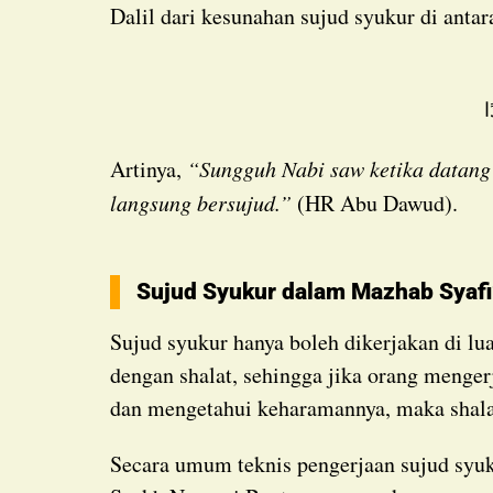
Dalil dari kesunahan sujud syukur di an
ا
Artinya,
“Sungguh Nabi saw ketika datang
langsung bersujud.”
(HR Abu Dawud).
Sujud Syukur dalam Mazhab Syafi
Sujud syukur hanya boleh dikerjakan di luar shalat. Sebab sujud syukur tidak berkaitan
dengan shalat, sehingga jika orang menger
dan mengetahui keharamannya, maka shalat
Secara umum teknis pengerjaan sujud syukur persis seperti sujud tilawah di luar shalat.