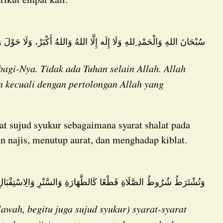
سُبْحَانَ اللهِ وَالْحَمْدِ ِللهِ وَلَا إِلَه إِلَّا اللهُ وَاللهُ أَكْبَرْ، وَلَا حَوْلَ وَلَا
bagi-Nya. Tidak ada Tuhan selain Allah. Allah
n kecuali dengan pertolongan Allah yang
an najis, menutup aurat, dan menghadap kiblat.
وَتُشْتَرَطُ شُرُوطُ الصَّلَاةِ قَطْعًا كَالطَّهَارَةِ وَالسَّتْرِ وَالِاسْتِقْبَال
lawah, begitu juga sujud syukur) syarat-syarat