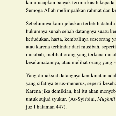
kami ucapkan banyak terima kasih kepada 
Semoga Allah melimpahkan rahmat dan ke
Sebelumnya kami jelaskan terlebih dahulu bahwa dalam mazhab Syafi’i sujud syukur
hukumnya sunah sebab datangnya suatu ken
kedudukan, harta, kembalinya seseorang y
atau karena terhindar dari musibah, sepert
musibah, melihat orang yang terkena musi
keselamatannya, atau melihat orang yang s
Yang dimaksud datangnya kenikmatan adalah kenikmatan yang baru datang, bukan nikmat
yang sifatnya terus-menerus, seperti keseh
Karena jika demikian, hal itu akan menye
untuk sujud syukur. (As-Syirbini,
Mughnil
juz I halaman 447).