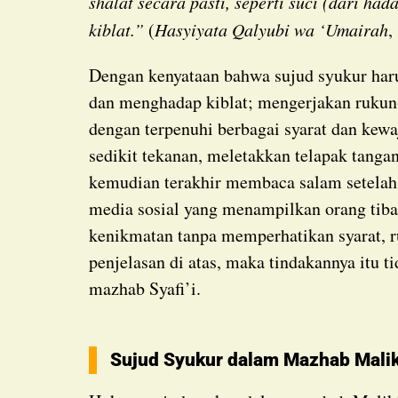
shalat secara pasti, seperti suci (dari ha
kiblat.”
(
Hasyiyata Qalyubi wa ‘Umairah
,
Dengan kenyataan bahwa sujud syukur harus dikerjakan dalam keadaan suci, menutup aurat
dan menghadap kiblat; mengerjakan rukun-
dengan terpenuhi berbagai syarat dan kewa
sedikit tekanan, meletakkan telapak tangan,
kemudian terakhir membaca salam setelah 
media sosial yang menampilkan orang tiba
kenikmatan tanpa memperhatikan syarat, 
penjelasan di atas, maka tindakannya itu t
mazhab Syafi’i.
Sujud Syukur dalam Mazhab Malik