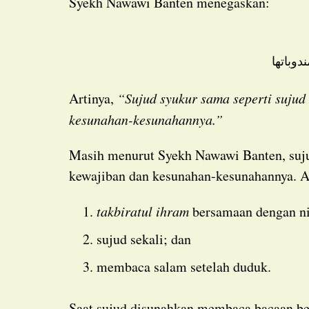
Syekh Nawawi Banten menegaskan:
ندوباتها
Artinya,
“Sujud syukur sama seperti sujud 
kesunahan-kesunahannya.”
Masih menurut Syekh Nawawi Banten, sujud syukur sama seperti sujud shalat dalam hal
kewajiban dan kesunahan-kesunahannya. A
takbiratul ihram
bersamaan dengan ni
sujud sekali; dan
membaca salam setelah duduk.
Saat sujud disunahkan membaca bacaan be