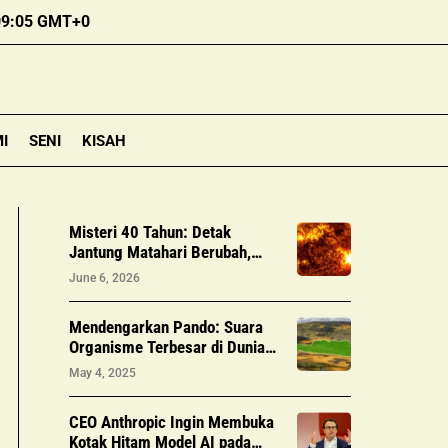
09:05 GMT+0
I
SENI
KISAH
Misteri 40 Tahun: Detak
Jantung Matahari Berubah,
Ilmuwan Deteksi Perilaku Baru
June 6, 2026
yang Tak Terduga
Mendengarkan Pando: Suara
Organisme Terbesar di Dunia
Terungkap
May 4, 2025
CEO Anthropic Ingin Membuka
Kotak Hitam Model AI pada